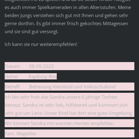
es auch immer Spielkameraden in allen Altersstufen. Meine
beiden Jungs verstehen sich gut mit Ihnen und gehen sehr
gerne dorthin. Es gibt immer frisch gekochtes Mittagessen
und sie sind gut versorgt.
Ich kann sie nur weiterempfehlen!
Datum: 08.09.2022
Name: Kajdócsy Rita
Betreff: Betreuung Kleinkind und Volksschulkind
Ich bin sehr froh das Sandra unsere 6 jährige Tochter
betreut. Sandra ist sehr lieb, hilfsbereit und kümmert sich
sehr gut um Lena. Unser Kind hat dort eine gute Umgebung.
Wir können Sandra mit warmen Herzen empfehlen.
Fam. Magedler